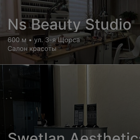
Ns Beauty Studio
600 м • ул. 3-я Щорса
Салон красоты
Swetlan Aesthetic