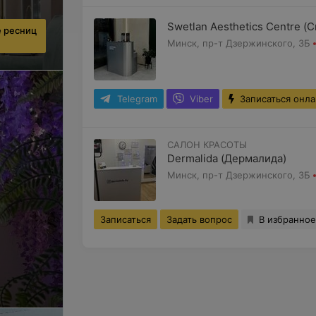
Swetlan Aesthetics Centre (
 ресниц
Минск, пр-т Дзержинского, 3Б
Telegram
Viber
Записаться онл
САЛОН КРАСОТЫ
Dermalida (Дермалида)
Минск, пр-т Дзержинского, 3Б
Записаться
Задать вопрос
В избранное