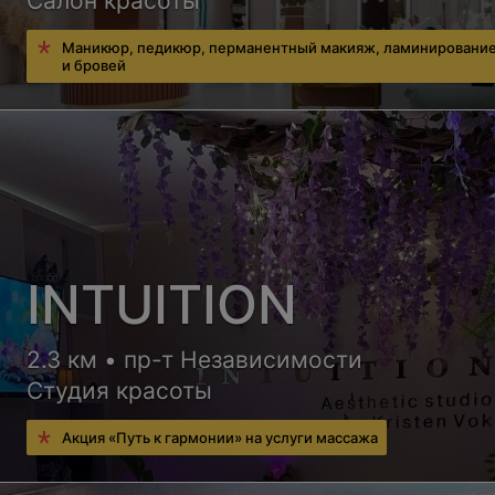
Салон красоты
Маникюр, педикюр, перманентный макияж, ламинирование
и бровей
INTUITION
2.3 км • пр-т Независимости
Студия красоты
Акция «Путь к гармонии» на услуги массажа