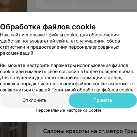
Обработка файлов cookie
Вы владелец?
Наш сайт использует файлы cookie для обеспечения
удобства пользователей сайта, его улучшения, сбора
статистики и предоставления персонализированных
 Баунти
рекомендаций.
Нашли ошибку?
Вы можете настроить параметры использования файлов
cookie или изменить свое согласие в более позднее время.
Для получения дополнительной информации о целях,
сроках и порядке использования файлов cookie вы можете
ознакомиться с нашей
Политикой обработки файлов cookie
Козловская Мария Дмитриевна
Отклонить
Принять
УНП: АЕ5633955
На правах рекламы
Персональные настройки Cookie
Салоны красоты на ст.метро Гру