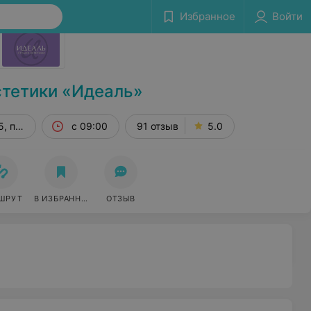
Избранное
Войти
Сообщить об ошибке
стетики «Идеаль»
5, пом. 860
с 09:00
91 отзыв
5.0
ШРУТ
В ИЗБРАННОЕ
ОТЗЫВ