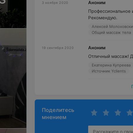
Аноним
3 ноября 2020
Профессиональное и
Рекомендую.
Алексей Молоховск
Общий массаж тела
Аноним
19 сентября 2020
Отличный массаж! 
Екатерина Купреева
Источник Yclients
Поделитесь
мнением