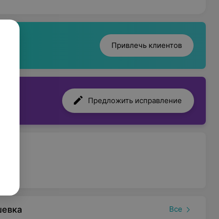
Привлечь клиентов
Предложить исправление
шевка
Все