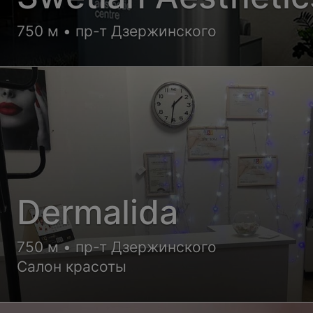
750 м • пр-т Дзержинского
Dermalida
750 м • пр-т Дзержинского
Салон красоты