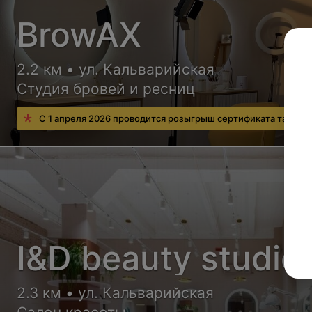
BrowAX
2.2 км • ул. Кальварийская
Студия бровей и ресниц
С 1 апреля 2026 проводится розыгрыш сертификата тай-спа
I&D beauty studio
2.3 км • ул. Кальварийская