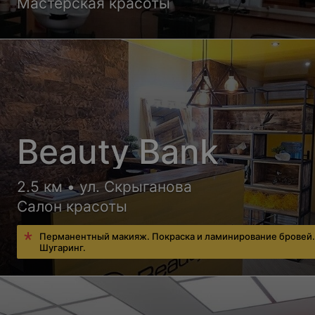
Мастерская красоты
Beauty Bank
2.5 км • ул. Скрыганова
Салон красоты
Перманентный макияж. Покраска и ламинирование бровей
Шугаринг.