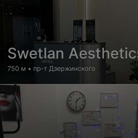
Swetlan Aesthetic
750 м • пр-т Дзержинского