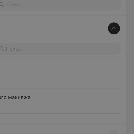
век
Поиск
ого макияжа