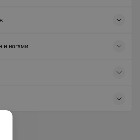
ж
и и ногами