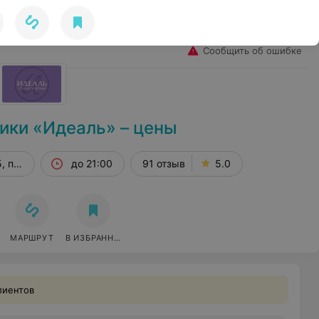
Избранное
Войти
Сообщить об ошибке
ики «Идеаль» – цены
, пом. 860
до 21:00
91 отзыв
5.0
МАРШРУТ
В ИЗБРАННОЕ
лиентов