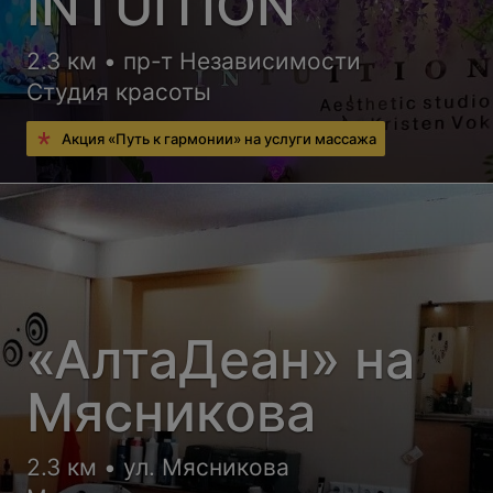
INTUITION
2.3 км • пр-т Независимости
Студия красоты
Акция «Путь к гармонии» на услуги массажа
«АлтаДеан» на
Мясникова
2.3 км • ул. Мясникова